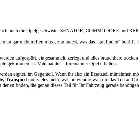
atürlich auch die Opelgeschwister SENATOR, COMMODORE und REKORD.
die man gar nicht treffen muss, zumindest, was das „gut finden“ betriff
erden aufgespürt, eingesammelt, zerlegt und alles brauchbare trocken un
gute gekommen ist. Miteinander – füreinander Opel erhalten.
erden eignet, im Gegenteil. Wenn ihr also ein Ersatzteil mitnehmen möch
e, Transport
und vieles mehr, was notwendig war, um das Teil an Ort 
 denen finden, die genau dieses Teil für Ihr Fahrzeug gerade benötigen